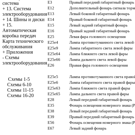
E3
Правый передний габаритный фонарь
система
E12
Дополнительный фонарь сигнала тор
+
13. Система
E13
Левый боковой габаритный фонарь
электрооборудования
+
14. Шины и диски
E14
Правый боковой габаритный фонарь
+
15.
E15
Левый задний габаритный фонарь
Автоматическая
E16
Правый задний габаритный фонарь
коробка передач
E25
Левая фара головного освещения
Карта технического
E25e4
Лампа противотуманного света левой
обслуживания
E25e9
Лампа габаритного света левой фары
+
Приложения
E25e64
Лампа ближнего света левой фары
-
Схемы
E25e66
Лампа дальнего света левой фары
электрооборудования
E26
Правая фара головного освещения
E25e5
Лампа противотуманного света право
Cхемы 1-5
E25e6
Лампа габаритного света правой фары
Схемы 6-10
E25e63
Лампа ближнего света правой фары
Схемы 11-15
E25e65
Лампа дальнего света правой фары
Схемы 16-20
E28
Левый передний габаритный фонарь
E35
Фонарь освещения номерного знака (P
E38
Левый передний габаритный фонарь
E39
Правый передний габаритный фонарь
E56
Фонарь освещения номерного знака (P
E67
Левый задний фонарь