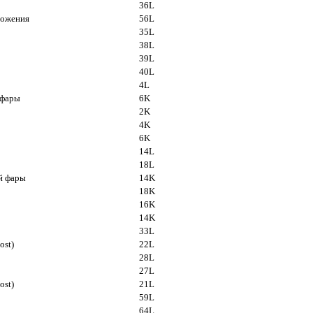
36L
можения
56L
35L
38L
39L
40L
4L
 фары
6K
2K
4K
6K
14L
18L
й фары
14K
18K
16K
14K
33L
ost)
22L
28L
27L
ost)
21L
59L
64L