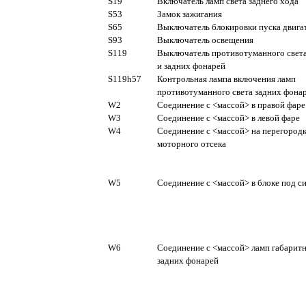
S19
Включатель ламп света заднего хода
S53
Замок зажигания
S65
Выключатель блокировки пуска двига
S93
Выключатель освещения
S119
Выключатель противотуманного свет
и задних фонарей
S119h57
Контрольная лампа включения ламп
противотуманного света задних фона
W2
Соединение с <массой> в правой фаре
W3
Соединение с <массой> в левой фаре
W4
Соединение с <массой> на перегород
моторного отсека
W5
Соединение с <массой> в блоке под с
W6
Соединение с <массой> ламп габаритн
задних фонарей