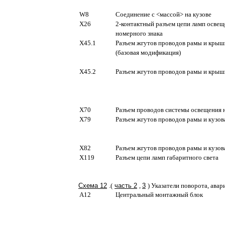
W8
Соединение с <массой> на кузове
X26
2-контактный разъем цепи ламп осве
номерного знака
X45.1
Разъем жгутов проводов рамы и крыш
(базовая модификация)
X45.2
Разъем жгутов проводов рамы и крыш
X70
Разъем проводов системы освещения н
X79
Разъем жгутов проводов рамы и кузов
X82
Разъем жгутов проводов рамы и кузов
X119
Разъем цепи ламп габаритного света
Схема 12
.(
часть 2
,
3
) Указатели поворота, авар
A12
Центральный монтажный блок