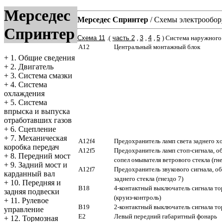
Мерседес
Мерседес Спринтер
/
Схемы электрообор
Спринтер
Схема 11
.(
часть 2
,
3
,
4
,
5
) Система наружного
A12
Центральный монтажный блок
+
1. Общие сведения
+
2. Двигатель
+
3. Система смазки
+
4. Система
охлаждения
+
5. Система
впрыска и выпуска
отработавших газов
+
6. Сцепление
+
7. Механическая
A12f4
Предохранитель ламп света заднего хо
коробка передач
A12f5
Предохранитель ламп стоп-сигнала, о
+
8. Передний мост
сопел омывателя ветрового стекла (гне
+
9. Задний мост и
A12f7
Предохранитель звукового сигнала, о
карданный вал
заднего стекла (гнездо 7)
+
10. Передняя и
B18
4-контактный выключатель сигнала т
задняя подвески
(круиз-контроль)
+
11. Рулевое
B19
2-контактный выключатель сигнала т
управление
E2
Левый передний габаритный фонарь
+
12. Тормозная