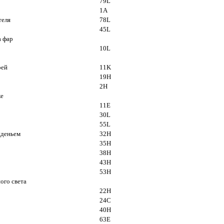
79L
1A
теля
78L
45L
а фар
10L
рей
11K
19H
2H
ке
11E
30L
55L
иденьем
32H
35H
38H
43H
53H
ого света
22H
24C
40H
63E