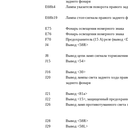
заднего фонаря
E68h4
Лампа указателя поворота правого за
E68h19
Лампа стоп-сигнала правого заднего 
E75
Фонарь освещения номерного знака
E76
Фонарь освещения номерного знака
F70
Предохранитель (15 А) реле (вывод <
J4
Вывод <58R>
J8
Вывод цепи ламп сигнала торможения
J15
Вывод <54>
J16
Вывод <30>
J20
Вывод лампы света заднего хода прав
заднего фонаря
J21
Вывод <81a>
J22
Вывод <15>, защищенный предохран
J26
Вывод ламп противотуманного света 
J28
Вывод <58R>
J29
Вывод <58L>