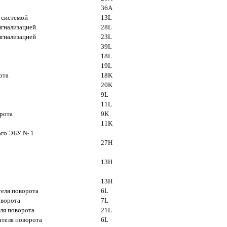
36A
 системой
13L
игнализацией
28L
игнализацией
23L
39L
18L
19L
ота
18K
20K
9L
11L
орота
9K
11K
ого ЭБУ № 1
27Н
13Н
13Н
теля поворота
6L
оворота
7L
еля поворота
21L
ателя поворота
6L