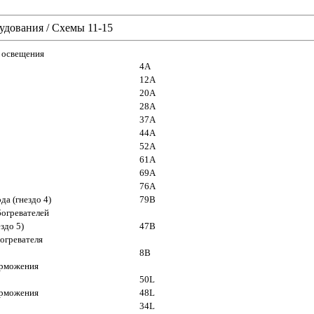
удования
/
Схемы 11-15
 освещения
4A
12A
20A
28A
37A
44A
52A
61A
69A
76A
да (гнездо 4)
79B
богревателей
здо 5)
47B
богревателя
8B
орможения
50L
орможения
48L
34L