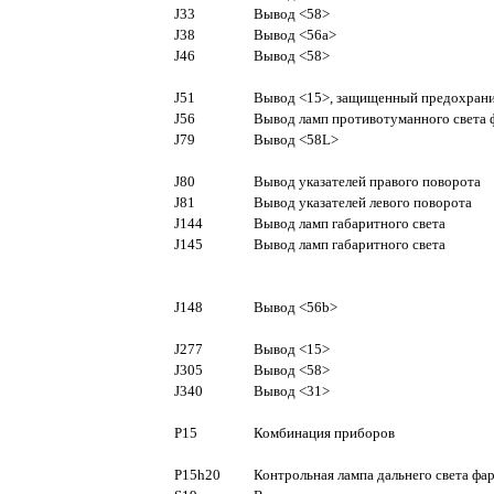
J33
Вывод <58>
J38
Вывод <56a>
J46
Вывод <58>
J51
Вывод <15>, защищенный предохран
J56
Вывод ламп противотуманного света 
J79
Вывод <58L>
J80
Вывод указателей правого поворота
J81
Вывод указателей левого поворота
J144
Вывод ламп габаритного света
J145
Вывод ламп габаритного света
J148
Вывод <56b>
J277
Вывод <15>
J305
Вывод <58>
J340
Вывод <31>
P15
Комбинация приборов
P15h20
Контрольная лампа дальнего света фа