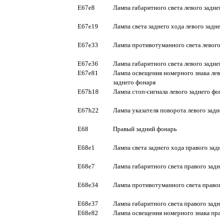
E67e8
Лампа габаритного света левого задне
E67e19
Лампа света заднего хода левого задн
E67e33
Лампа противотуманного света левого
E67e36
Лампа габаритного света левого задне
E67e81
Лампа освещения номерного знака ле
заднего фонаря
E67h18
Лампа стоп-сигнала левого заднего фо
E67h22
Лампа указателя поворота левого зад
E68
Правый задний фонарь
E68e1
Лампа света заднего хода правого зад
E68e7
Лампа габаритного света правого зад
E68e34
Лампа противотуманного света правог
E68e37
Лампа габаритного света правого зад
E68e82
Лампа освещения номерного знака пр