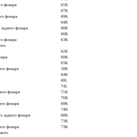
го фонаря
61K
67K
его фонаря
69K
64K
 заднего фонаря
60K
66K
го фонаря
63K
вого
62K
наря
60K
65K
него фонаря
58K
64K
69L
74L
него фонаря
71K
76K
него фонаря
69K
74K
о заднего фонаря
68K
73K
него фонаря
73K
авого