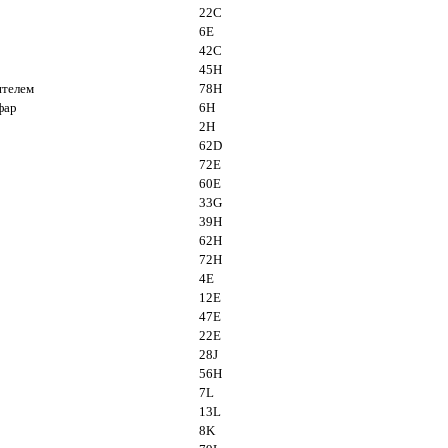
22C
6E
42C
45H
ителем
78H
фар
6H
2H
62D
72Е
60Е
33G
39H
62H
72H
4E
12E
47E
22E
28J
56H
7L
13L
р
8K