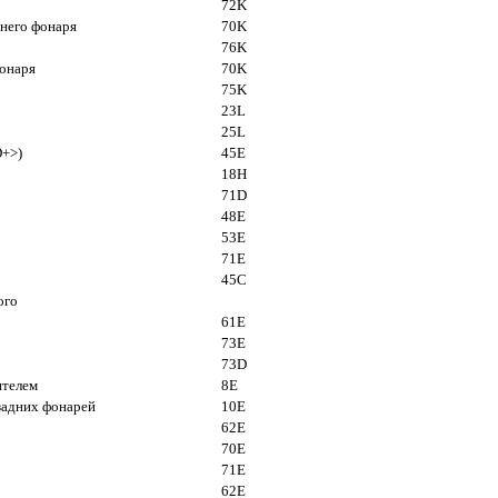
72K
днего фонаря
70K
76K
фонаря
70K
75K
23L
25L
D+>)
45E
18H
71D
48E
53E
71E
45C
ого
61Е
73E
73D
ителем
8E
задних фонарей
10Е
62E
70E
71Е
62Е