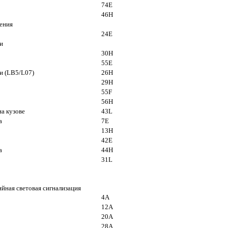
74E
46Н
щения
24E
и
30H
55E
и (LB5/L07)
26H
29H
55F
56H
а кузове
43L
а
7E
13H
42E
а
44H
31L
ийная световая сигнализация
4A
12A
20A
28A