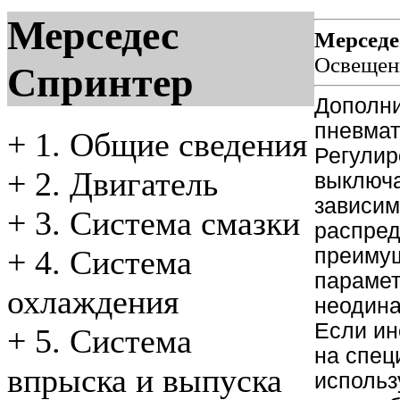
Мерседес
Мерседе
Освещен
Спринтер
Дополни
пневмат
+
1. Общие сведения
Регулир
+
2. Двигатель
выключа
зависим
+
3. Система смазки
распред
преимущ
+
4. Система
парамет
охлаждения
неодина
Если ин
+
5. Система
на спец
впрыска и выпуска
использ