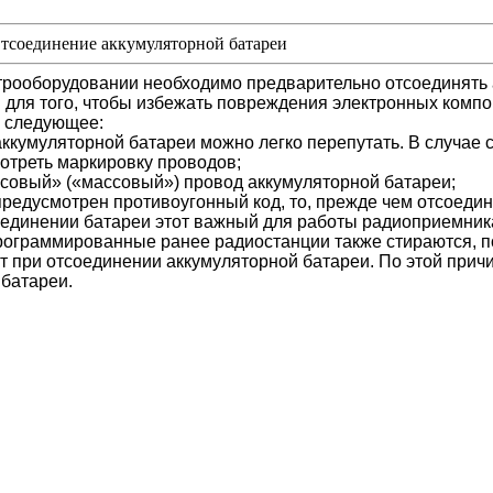
тсоединение аккумуляторной батареи
трооборудовании необходимо предварительно отсоединять
 для того, чтобы избежать повреждения электронных компо
а следующее:
кумуляторной батареи можно легко перепутать. В случае 
отреть маркировку проводов;
совый» («массовый») провод аккумуляторной батареи;
предусмотрен противоугонный код, то, прежде чем отсоедин
тсоединении батареи этот важный для работы радиоприемни
апрограммированные ранее радиостанции также стираются, 
 при отсоединении аккумуляторной батареи. По этой причи
батареи.