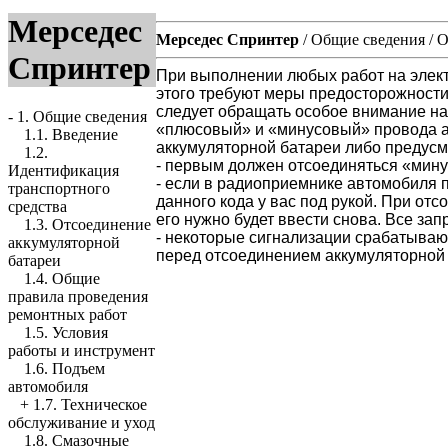
Мерседес
Мерседес Спринтер
/
Общие сведения
/
О
Спринтер
При выполнении любых работ на элек
этого требуют меры предосторожности
следует обращать особое внимание н
-
1. Общие сведения
«плюсовый» и «минусовый» провода ак
1.1. Введение
аккумуляторной батареи либо предусм
1.2.
- первым должен отсоединяться «мину
Идентификация
- если в радиоприемнике автомобиля 
транспортного
данного кода у вас под рукой. При о
средства
его нужно будет ввести снова. Все з
1.3. Отсоединение
- некоторые сигнализации срабатывают
аккумуляторной
перед отсоединением аккумуляторной 
батареи
1.4. Общие
правила проведения
ремонтных работ
1.5. Условия
работы и инструмент
1.6. Подъем
автомобиля
+
1.7. Техническое
обслуживание и уход
1.8. Смазочные