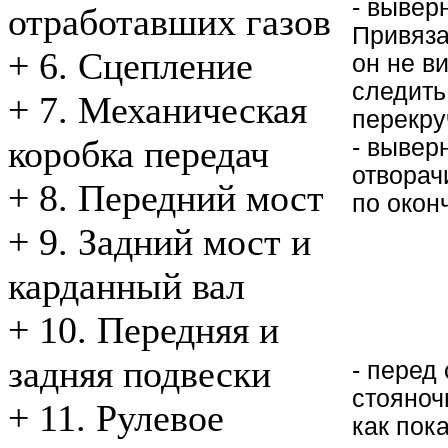
- вывер
отработавших газов
Привяза
+
6. Сцепление
он не в
следить
+
7. Механическая
перекру
коробка передач
- вывер
отворач
+
8. Передний мост
по окон
+
9. Задний мост и
карданный вал
+
10. Передняя и
задняя подвески
- перед
стояноч
+
11. Рулевое
как пок