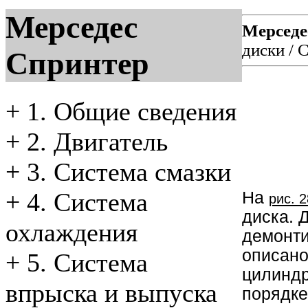
Мерседес
Мерседе
диски
/
С
Спринтер
+
1. Общие сведения
+
2. Двигатель
+
3. Система смазки
+
4. Система
На
рис. 
диска. 
охлаждения
демонти
описано
+
5. Система
цилиндр
впрыска и выпуска
порядке