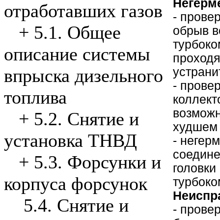
Негерм
отработавших газов
- прове
+
5.1. Общее
обрыв в
турбоко
описание системы
проходя
устрани
впрыска дизельного
- прове
топлива
коллект
возможн
+
5.2. Снятие и
худшем 
установка ТНВД
- негер
соедине
+
5.3. Форсунки и
головки
корпуса форсунок
турбоко
Неиспр
5.4. Снятие и
- прове