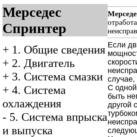
Мерседес
Мерседе
отработа
Спринтер
неиспра
Если дв
+
1. Общие сведения
мощност
+
2. Двигатель
скорост
неиспра
+
3. Система смазки
случае,
С одной
+
4. Система
быть не
охлаждения
другой 
турбоко
-
5. Система впрыска
неиспра
и выпуска
следую