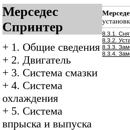
Мерседес
Мерседе
установ
Спринтер
8.3.1. Сн
8.3.2. Ус
+
1. Общие сведения
8.3.3. За
8.3.4. За
+
2. Двигатель
+
3. Система смазки
+
4. Система
охлаждения
+
5. Система
впрыска и выпуска