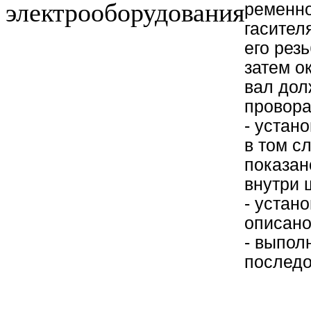
электрооборудования
ременно
гасител
его рез
затем о
вал дол
провора
- устан
в том с
показан
внутри 
- устан
описано
- выпол
последо