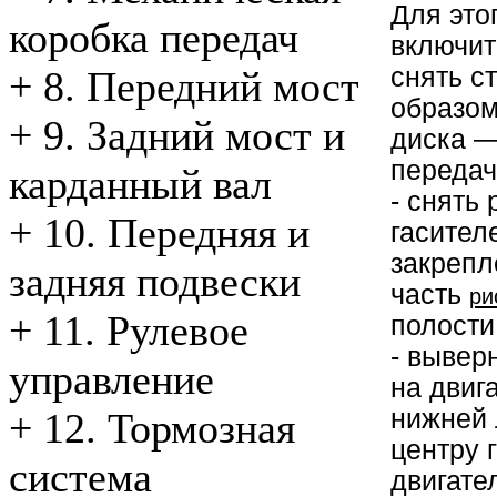
Для это
коробка передач
включит
снять с
+
8. Передний мост
образом
+
9. Задний мост и
диска —
передач
карданный вал
- снять
+
10. Передняя и
гасител
закрепл
задняя подвески
часть
ри
+
11. Рулевое
полости
- вывер
управление
на двиг
нижней 
+
12. Тормозная
центру 
система
двигате