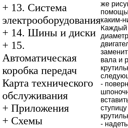
же рису
+
13. Система
помощью
электрооборудования
каким-н
Каждый
+
14. Шины и диски
диаметр
+
15.
двигате
заменит
Автоматическая
вала и 
крутиль
коробка передач
следую
Карта технического
- повер
шпоночн
обслуживания
вставит
+
Приложения
ступицу
крутиль
+
Схемы
- надет