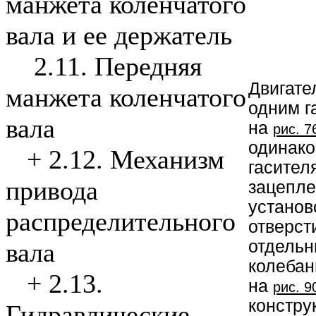
манжета коленчатого
вала и ее держатель
2.11. Передняя
Двигате
манжета коленчатого
одним г
вала
на
рис. 7
одинако
+
2.12. Механизм
гасител
привода
зацепле
установ
распределительного
отверст
отдельн
вала
колебан
+
2.13.
на
рис. 9
констру
Гидравлические