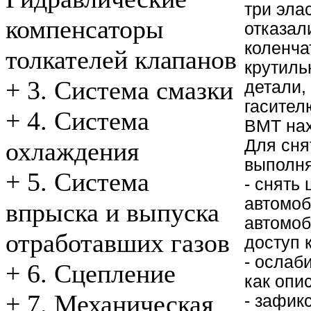
три эла
компенсаторы
отказал
коленча
толкателей клапанов
крутиль
+
3. Система смазки
детали,
гасител
+
4. Система
ВМТ нах
Для сня
охлаждения
выполня
+
5. Система
- снять
автомоб
впрыска и выпуска
автомоб
отработавших газов
доступ 
- ослаб
+
6. Сцепление
как опи
+
7. Механическая
- зафик