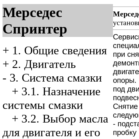
Мерседес
Мерсед
установ
Спринтер
Сервис
специа
+
1. Общие сведения
при сн
+
2. Двигатель
демонти
двигат
-
3. Система смазки
опоры.
под дв
+
3.1. Назначение
подвес
системы смазки
Снятие
следую
+
3.2. Выбор масла
- подс
для двигателя и его
пробку