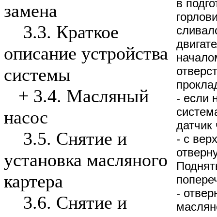
в подг
замена
горлов
3.3. Краткое
сливал
двигате
описание устройства
начало
отверс
системы
проклад
+
3.4. Масляный
- если
система
насос
датчик 
3.5. Снятие и
- с ве
отверну
установка масляного
Поднять
картера
попере
- отвер
3.6. Снятие и
маслян