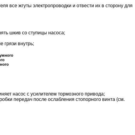
еля все жгуты электропроводки и отвести их в сторону для
ять шкив со ступицы насоса;
е грязи внутрь;
уумного
го
ного
иняет насос с усилителем тормозного привода;
оробки передач после ослабления стопорного винта (см.