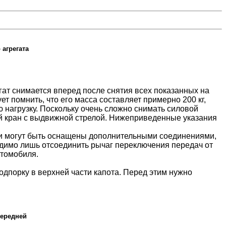
 агрегата
гат снимается вперед после снятия всех показанных на
т помнить, что его масса составляет примерно 200 кг,
нагрузку. Поскольку очень сложно снимать силовой
ой кран с выдвижной стрелой. Нижеприведенные указания
ли могут быть оснащены дополнительными соединениями,
одимо лишь отсоединить рычаг переключения передач от
втомобиля.
подпорку в верхней части капота. Перед этим нужно
передней