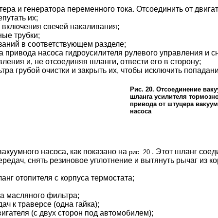
тера и генератора переменного тока. Отсоединить от двигат
епутать их;
е включения свечей накаливания;
ные трубки;
азаний в соответствующем разделе;
а привода насоса гидроусилителя рулевого управления и сн
вления и, не отсоединяя шланги, отвести его в сторону;
тра грубой очистки и закрыть их, чтобы исключить попадани
Рис. 20. Отсоединение вак
шланга усилителя тормозно
привода от штуцера вакуум
насоса
вакуумного насоса, как показано на
. Этот шланг соед
рис. 20
передач, снять резиновое уплотнение и вытянуть рычаг из к
анг отопителя с корпуса термостата;
са масляного фильтра;
ач к траверсе (одна гайка);
игателя (с двух сторон под автомобилем);