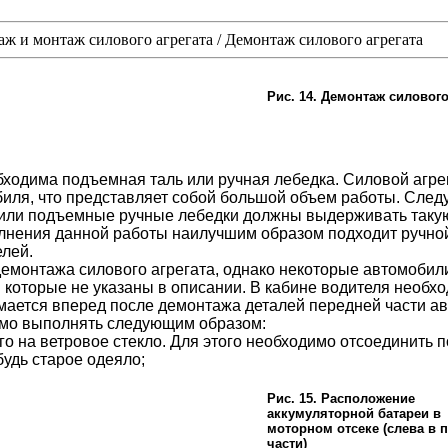
ж и монтаж силового агрегата
/
Демонтаж силового агрегата
Рис. 14. Демонтаж силового
бходима подъемная таль или ручная лебедка. Силовой агре
иля, что представляет собой большой объем работы. Следуе
ли подъемные ручные лебедки должны выдерживать такую 
полнения данной работы наилучшим образом подходит ручн
елей.
емонтажа силового агрегата, однако некоторые автомоби
и которые не указаны в описании. В кабине водителя необх
имается вперед после демонтажа деталей передней части а
имо выполнять следующим образом:
его на ветровое стекло. Для этого необходимо отсоединить 
будь старое одеяло;
Рис. 15. Расположение
аккумуляторной батареи в
моторном отсеке (слева в 
части)