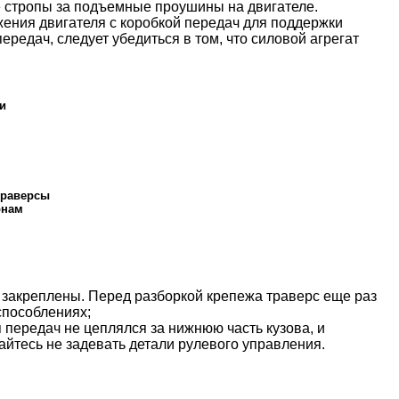
ые стропы за подъемные проушины на двигателе.
жения двигателя с коробкой передач для поддержки
ередач, следует убедиться в том, что силовой агрегат
и
траверсы
онам
и закреплены. Перед разборкой крепежа траверс еще раз
способлениях;
 передач не цеплялся за нижнюю часть кузова, и
айтесь не задевать детали рулевого управления.