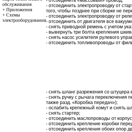
- отсоединить «массовый» провод;
обслуживания
- отсоединить электропроводку от стар
+
Приложения
того, чтобы позднее при сборке не пер
+
Схемы
- отсоединить электропроводку от рел
электрооборудования
- отсоединить от двигателя все вакуум
- снять приводной ремень с учетом ук
- вывернуть три болта крепления шкив
- снять насос усилителя рулевого упра
- отсоединить топливопроводы от филь
- снять шланг разрежения со штуцера 
- снять ручку с рычага переключения 
также разд. «Коробка передач»);
- ослабить крепежный хомут и снять шл
- снять стартер;
- отсоединить маслопроводы от корпу
- отсоединить крепление коробки перед
- отсоединить крепления обоих опор дв