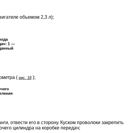
вигателе объемом 2,3 л);
вода
дач: 1 —
рданный
ометра (
);
рис. 18
очего
пления
ги, отвести его в сторону. Куском проволоки закрепить
чего цилиндра на коробке передач;