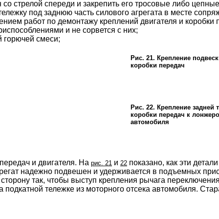
ан со стрелой спереди и закрепить его тросовые либо цепн
ележку под заднюю часть силового агрегата в месте сопря
ением работ по демонтажу креплений двигателя и коробки п
способлениями и не сорвется с них;
й горючей смеси;
Рис. 21. Крепление подвеск
коробки передач
Рис. 22. Крепление задней 
коробки передач к лонжер
автомобиля
 передач и двигателя. На
и
показано, как эти детал
рис. 21
22
агрегат надежно подвешен и удерживается в подъемных при
в сторону так, чтобы выступ крепления рычага переключения
а подкатной тележке из моторного отсека автомобиля. Стар