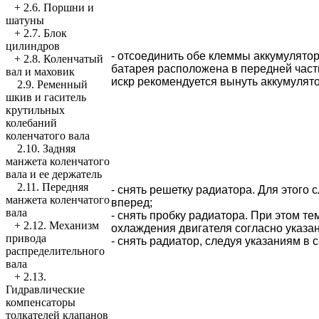
+
2.6. Поршни и
шатуны
+
2.7. Блок
цилиндров
- отсоединить обе клеммы аккумулято
+
2.8. Коленчатый
батарея расположена в передней части
вал и маховик
искр рекомендуется вынуть аккумулято
2.9. Ременный
шкив и гаситель
крутильных
колебаний
коленчатого вала
2.10. Задняя
манжета коленчатого
вала и ее держатель
2.11. Передняя
- снять решетку радиатора. Для этого 
манжета коленчатого
вперед;
вала
- снять пробку радиатора. При этом 
+
2.12. Механизм
охлаждения двигателя согласно указан
привода
- снять радиатор, следуя указаниям в 
распределительного
вала
+
2.13.
Гидравлические
компенсаторы
толкателей клапанов