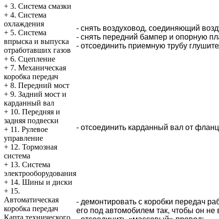
+
3. Система смазки
+
4. Система
охлаждения
- снять воздуховод, соединяющий воз
+
5. Система
- снять передний бампер и опорную пл
впрыска и выпуска
- отсоединить приемную трубу глушите
отработавших газов
+
6. Сцепление
+
7. Механическая
коробка передач
+
8. Передний мост
+
9. Задний мост и
карданный вал
+
10. Передняя и
задняя подвески
- отсоединить карданный вал от фланц
+
11. Рулевое
управление
+
12. Тормозная
система
+
13. Система
электрооборудования
+
14. Шины и диски
+
15.
Автоматическая
- демонтировать с коробки передач ра
коробка передач
его под автомобилем так, чтобы он не
Карта технического