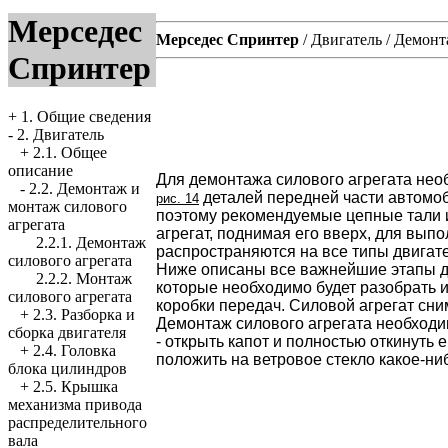
Мерседес
Мерседес Спринтер
/
Двигатель
/
Демонта
Спринтер
+
1. Общие сведения
-
2. Двигатель
+
2.1. Общее
описание
Для демонтажа силового агрегата нео
-
2.2. Демонтаж и
деталей передней части автомоб
рис. 14
монтаж силового
поэтому рекомендуемые цепные тали и
агрегата
агрегат, поднимая его вверх, для вы
2.2.1. Демонтаж
распространяются на все типы двигат
силового агрегата
Ниже описаны все важнейшие этапы д
2.2.2. Монтаж
которые необходимо будет разобрать 
силового агрегата
коробки передач. Силовой агрегат сн
+
2.3. Разборка и
Демонтаж силового агрегата необход
сборка двигателя
- открыть капот и полностью откинуть 
+
2.4. Головка
положить на ветровое стекло какое-ни
блока цилиндров
+
2.5. Крышка
механизма привода
распределительного
вала