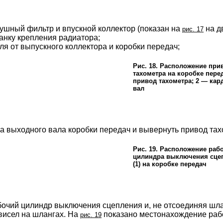
душный фильтр и впускной коллектор (показан на
на д
рис. 17
анку крепления радиатора;
ля от выпускного коллектора и коробки передач;
Рис. 18. Расположение при
тахометра на коробке пере
привод тахометра; 2 — ка
вал
а выходного вала коробки передач и вывернуть привод тах
Рис. 19. Расположение раб
цилиндра выключения сце
(1) на коробке передач
бочий цилиндр выключения сцепления и, не отсоединяя шлан
 висел на шлангах. На
показано местонахождение рабо
рис. 19