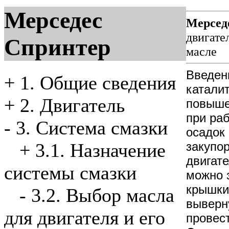
Мерседес
Мерсед
двигате
Спринтер
масле
Введен
+
1. Общие сведения
катали
+
2. Двигатель
повыше
при ра
-
3. Система смазки
осадок 
закупор
+
3.1. Назначение
двигат
системы смазки
можно 
крышки
-
3.2. Выбор масла
выверн
для двигателя и его
провес