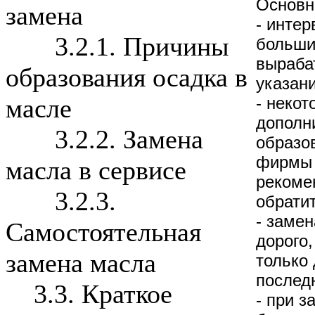
Основн
замена
- инте
3.2.1. Причины
больши
выраба
образования осадка в
указан
- неко
масле
дополн
3.2.2. Замена
образо
фирмы 
масла в сервисе
рекоме
3.2.3.
обрати
- заме
Самостоятельная
дорого,
замена масла
только 
послед
3.3. Краткое
- при 